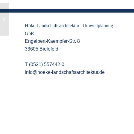
Baustart Sanierung und
Neugestaltung Salze-
Quellteich im Kurpark
Höke Landschaftsarchitektur | Umweltplanung
Werl
GbR
Engelbert-Kaempfer-Str. 8
33605 Bielefeld
Т (0521) 557442-0
info@hoeke-landschaftsarchitektur.de