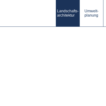
Landschafts-
Umwelt-
architektur
planung