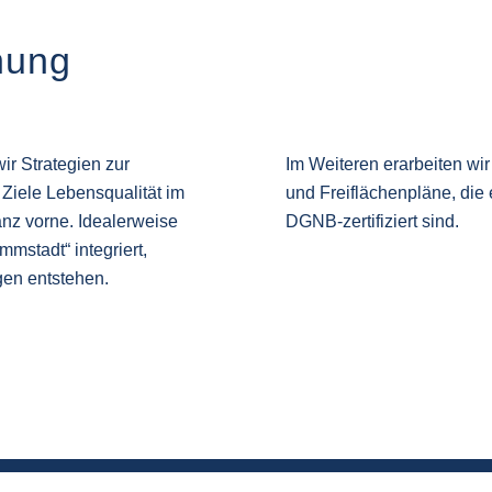
nung
r Strategien zur
Im Weiteren erarbeiten wir
Ziele Lebensqualität im
und Freiflächenpläne, die
anz vorne. Idealerweise
DGNB-zertifiziert sind.
stadt“ integriert,
gen entstehen.
BAUMBESTAND